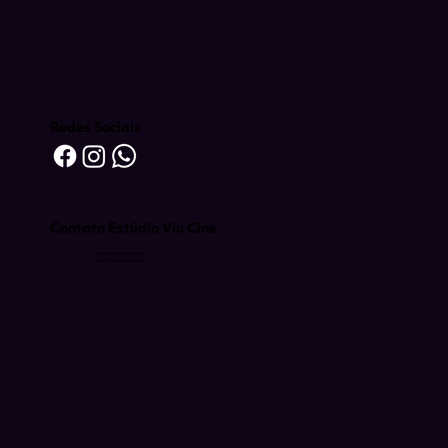
Redes Sociais
Contato Estúdio Viu Cine
producao@viucine.com
contato@viucine.com