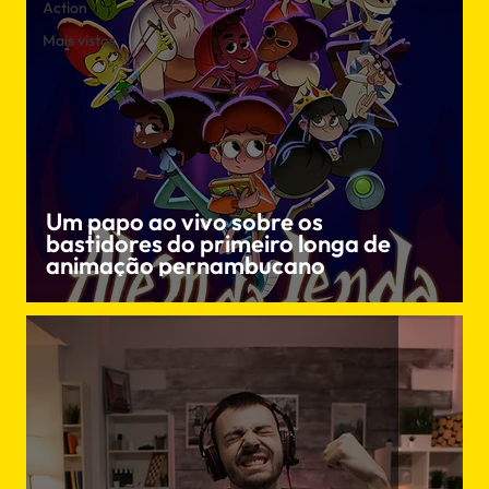
Action
Mais vistos
Um papo ao vivo sobre os
bastidores do primeiro longa de
animação pernambucano