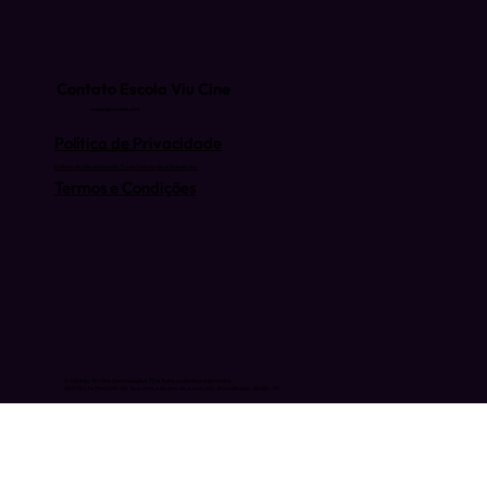
Contato Escola Viu Cine
escola@viucine.com
Política de Privacidade
(81) 9 9939-3074
Políticas de Cancelamento, Troca, Devolução e Reembolso.
Termos e Condições
© 2024 by Viu Cine Comunicação LTDA.Todos os direitos reservados.
CNPJ 18.274.744/0001-60. Rua Vinte e Quatro de Junho, 124 - Encruzilhada - Recife - PE