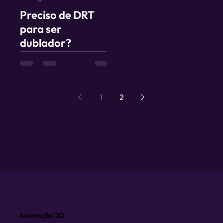
Preciso de DRT
para ser
dublador?
1
2
Animação 2D