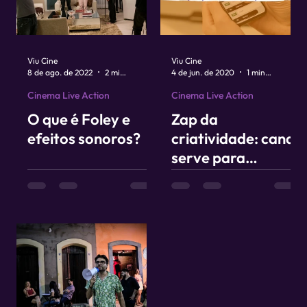
Viu Cine
Viu Cine
8 de ago. de 2022
2 min de leitura
4 de jun. de 2020
1 min de leitura
Cinema Live Action
Cinema Live Action
O que é Foley e
Zap da
efeitos sonoros?
criatividade: canal
serve para
compartilhar
conteúdos
exclusivos sobre
cinema