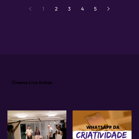
1
2
3
4
5
Cinema Live Action