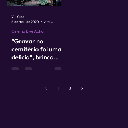
Viu Cine
6 de mai. de 2020
2 min de leitura
Cinema Live Action
"Gravar no
cemitério foi uma
delícia", brinca
Adriano Portela,
diretor de Recife
Assombrado
1
2