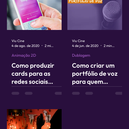
Viu Cine
Viu Cine
4 de ago. de 2020
2 min de leitura
4 de jun. de 2020
2 min de leitura
Animação 2D
Dublagem
Como produzir
Como criar um
cards para as
portfólio de voz
redes sociais
para quem
usando as fotos do
trabalha com
celular?
dublagem e voz
original?