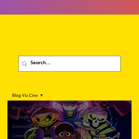
Blog Viu Cine
Blog Viu Cine
Dublagem
Animação 2D
Cinema Live