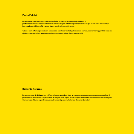
Pedro Petribú
Eu adorei esse curso porque para mim dublar é algo fantástico! Sempre quis aprender com
profissionais mas não é fácil encontrar um curso de dublagem infantil. Fiquei surpreso em ver que eu não era a única criança
interessada por dublagem! Fiz vários amigos e nos divertimos muito juntos.
Tudo lá é bom! A forma que ensinam, o conteúdo, o professor muito legal e o estúdio com aquele microfone gigante! O curso me
ajudou a crescer muito, e agora estou dublando cada vez melhor. Recomendo muito!
Bernardo Perazzo
Eu adorei o curso de dublagem mirim! Foi muito legal aprender a fazer as vozes dos personagens que eu vejo nos desenhos. O
professor é muito divertido e explicou tudo de um jeito fácil. Agora, eu até imagino minhas falas nos desenhos que eu mais gosto!
Com certeza, foi uma experiência que vou levar comigo por muito tempo. Recomendo muito!