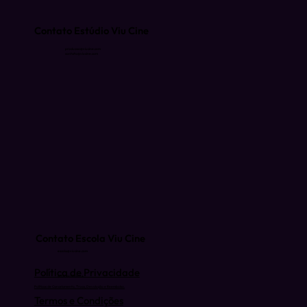
Contato Estúdio Viu Cine
producao@viucine.com
contato@viucine.com
Contato Escola Viu Cine
escola@viucine.com
Política de Privacidade
(81) 9 9939-3074
Políticas de Cancelamento, Troca, Devolução e Reembolso.
Termos e Condições