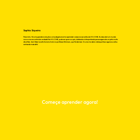
Sophia Siqueira
Para mim, foi uma grande evolução e uma alegria enorme aprender coisas novas na Escola VIU CINE. Eu descobri um mundo
novo e me encontrei de verdade! Na VIU CINE, pude ser quem eu quis, dublando e interpretando personagens de um jeito muito
divertido. Sem falar na estrutura incrível e no professor Erickson, que foi demais. O curso me abriu várias portas e agora eu estou
sonhando mais alto!
Começe aprender agora!