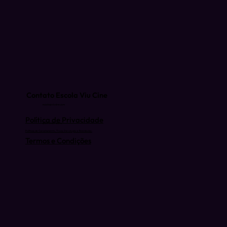
Contato Escola Viu Cine
escola@viucine.com
Política de Privacidade
(81) 9 9939-3074
Políticas de Cancelamento, Troca, Devolução e Reembolso.
Termos e Condições