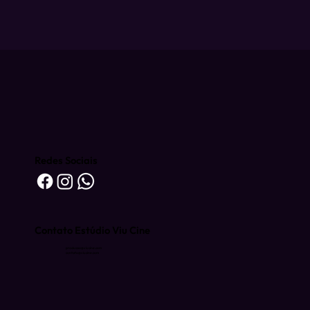
Redes Sociais
Contato Estúdio Viu Cine
producao@viucine.com
contato@viucine.com