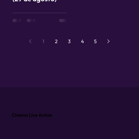
1
2
3
4
5
Cinema Live Action