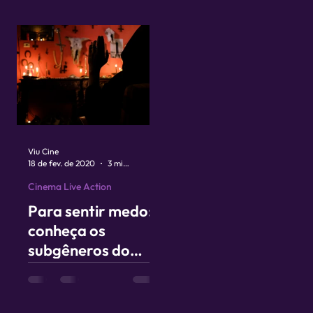
original?
Viu Cine
18 de fev. de 2020
3 min de leitura
Cinema Live Action
Para sentir medo:
conheça os
subgêneros do
terror