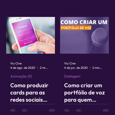
Viu Cine
Viu Cine
4 de ago. de 2020
2 min de leitura
4 de jun. de 2020
2 min de leitura
Animação 2D
Dublagem
Como produzir
Como criar um
cards para as
portfólio de voz
redes sociais
para quem
usando as fotos do
trabalha com
celular?
dublagem e voz