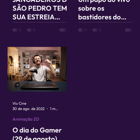
SÃO PEDRO TEM
sobre os
SUA ESTREIA
bastidores do
MARCADA PARA
primeiro longa de
MARÇO
animação
pernambucano
Viu Cine
30 de ago. de 2022
1 min de leitura
Animação 2D
O dia do Gamer
(29 de agosto)