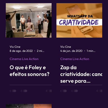
Viu Cine
Viu Cine
8 de ago. de 2022
2 min de leitura
4 de jun. de 2020
1 min de leitura
Cinema Live Action
Cinema Live Action
O que é Foley e
Zap da
efeitos sonoros?
criatividade: canal
serve para
compartilhar
conteúdos
exclusivos sobre
cinema