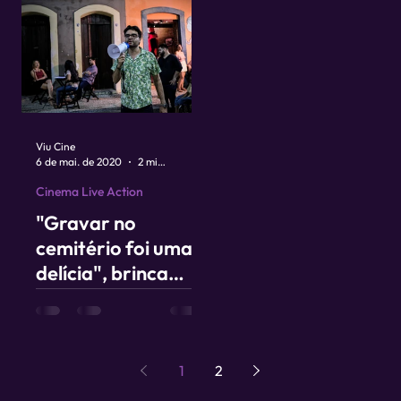
Viu Cine
6 de mai. de 2020
2 min de leitura
Cinema Live Action
"Gravar no
cemitério foi uma
delícia", brinca
Adriano Portela,
diretor de Recife
Assombrado
1
2