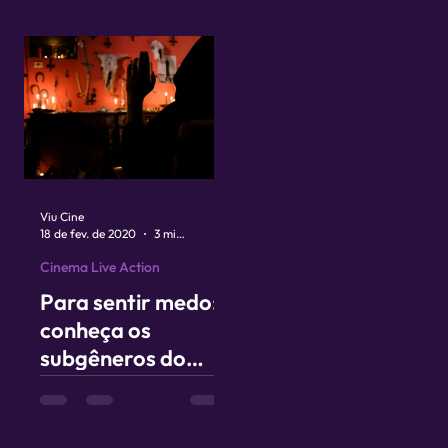
original?
Viu Cine
18 de fev. de 2020
3 min de leitura
Cinema Live Action
Para sentir medo:
conheça os
subgêneros do
terror