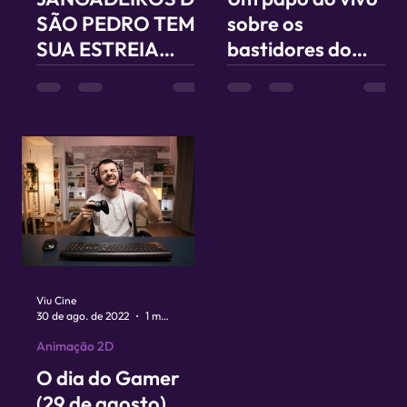
SÃO PEDRO TEM
sobre os
SUA ESTREIA
bastidores do
MARCADA PARA
primeiro longa de
MARÇO
animação
pernambucano
Viu Cine
30 de ago. de 2022
1 min de leitura
Animação 2D
O dia do Gamer
(29 de agosto)