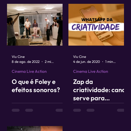
Viu Cine
Viu Cine
8 de ago. de 2022
2 min de leitura
4 de jun. de 2020
1 min de leitura
Cinema Live Action
Cinema Live Action
O que é Foley e
Zap da
efeitos sonoros?
criatividade: canal
serve para
compartilhar
conteúdos
exclusivos sobre
cinema