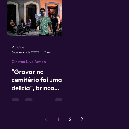
Viu Cine
6 de mai. de 2020
2 min de leitura
Cinema Live Action
"Gravar no
cemitério foi uma
delícia", brinca
Adriano Portela,
diretor de Recife
Assombrado
1
2