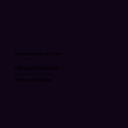
Contato Escola Viu Cine
escola@viucine.com
Política de Privacidade
(81) 9 9939-3074
Políticas de Cancelamento, Troca, Devolução e Reembolso.
Termos e Condições