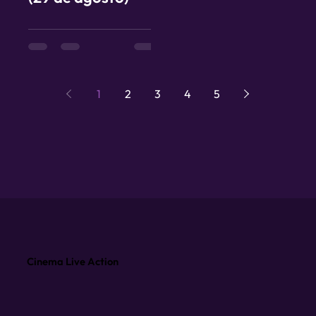
1
2
3
4
5
Cinema Live Action