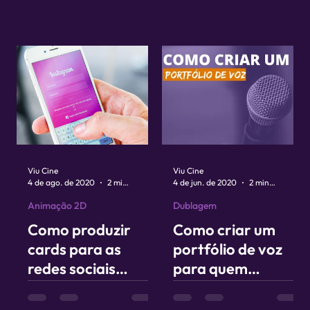
Viu Cine
Viu Cine
4 de ago. de 2020
2 min de leitura
4 de jun. de 2020
2 min de leitura
Animação 2D
Dublagem
Como produzir
Como criar um
cards para as
portfólio de voz
redes sociais
para quem
usando as fotos do
trabalha com
celular?
dublagem e voz