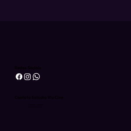
Redes Sociais
Contato Estúdio Viu Cine
producao@viucine.com
contato@viucine.com