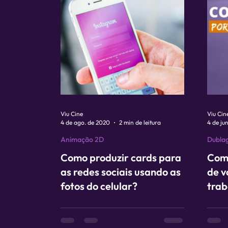
Viu Cine
Viu Cin
4 de ago. de 2020
2 min de leitura
4 de ju
Animação 2D
Dubla
Como produzir cards para
Como
as redes sociais usando as
de v
fotos do celular?
trab
voz 