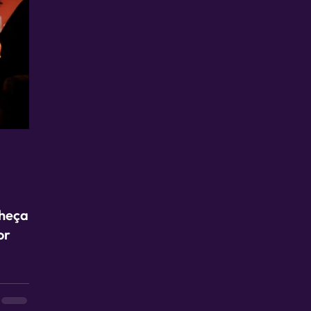
nheça
or