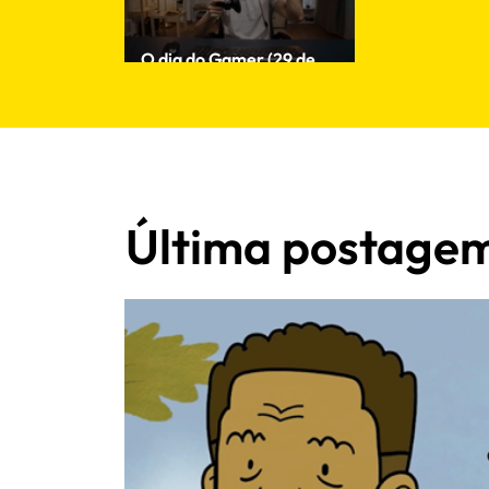
O dia do Gamer (29 de
agosto)
Última postage