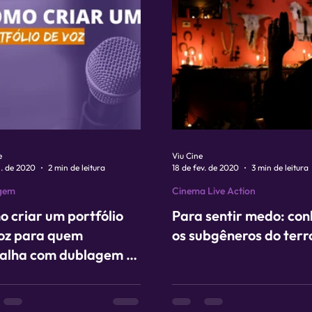
e
Viu Cine
n. de 2020
2 min de leitura
18 de fev. de 2020
3 min de leitura
gem
Cinema Live Action
 criar um portfólio
Para sentir medo: co
oz para quem
os subgêneros do terr
alha com dublagem e
original?