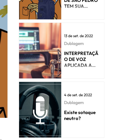
DE SÃO PEDRO
TEM SUA
ESTREIA
MARCADA
PARA MARÇO
13 de set. de 2022
Dublagem
INTERPRETAÇÃ
O DE VOZ
APLICADA A
CENA
4 de set. de 2022
Dublagem
Existe sotaque
neutro?