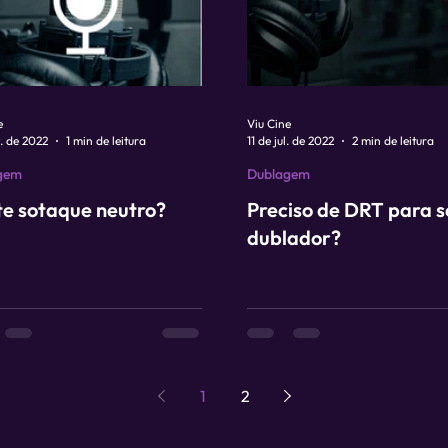
e
Viu Cine
t. de 2022
1 min de leitura
11 de jul. de 2022
2 min de leitura
gem
Dublagem
te sotaque neutro?
Preciso de DRT para s
dublador?
1
2