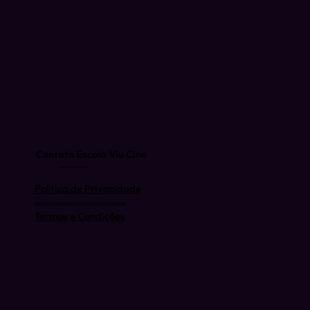
Contato Escola Viu Cine
escola@viucine.com
Política de Privacidade
(81) 9 9939-3074
Políticas de Cancelamento, Troca, Devolução e Reembolso.
Termos e Condições