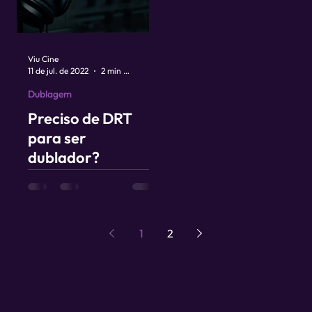
Viu Cine
11 de jul. de 2022
2 min de leitura
Dublagem
Preciso de DRT
para ser
dublador?
1
2