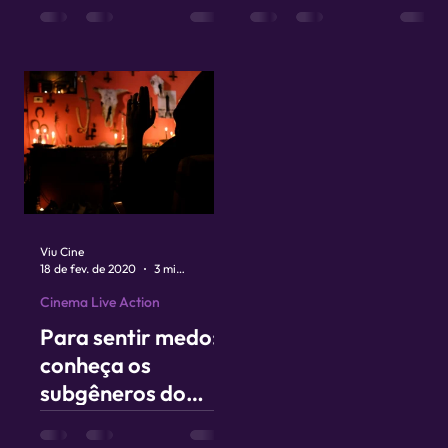
usando as fotos do
trabalha com
celular?
dublagem e voz
original?
Viu Cine
18 de fev. de 2020
3 min de leitura
Cinema Live Action
Para sentir medo:
conheça os
subgêneros do
terror