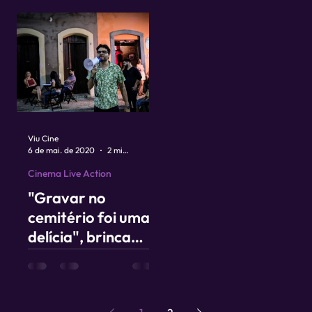
exclusivos sobre
cinema
Viu Cine
6 de mai. de 2020
2 min de leitura
Cinema Live Action
"Gravar no
cemitério foi uma
delícia", brinca
Adriano Portela,
diretor de Recife
Assombrado