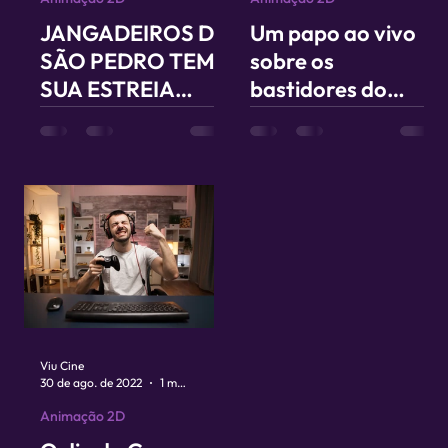
JANGADEIROS DE
Um papo ao vivo
SÃO PEDRO TEM
sobre os
SUA ESTREIA
bastidores do
MARCADA PARA
primeiro longa de
MARÇO
animação
pernambucano
Viu Cine
30 de ago. de 2022
1 min de leitura
Animação 2D