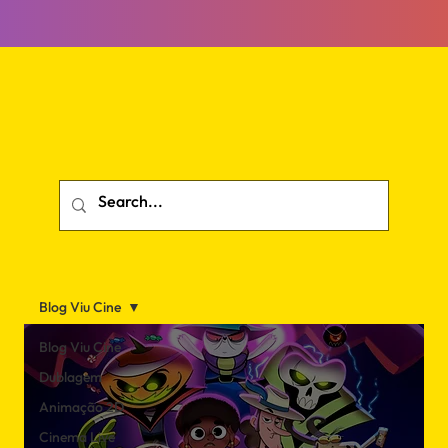
Blog Viu Cine
Blog Viu Cine
Dublagem
Animação 2D
Cinema Live