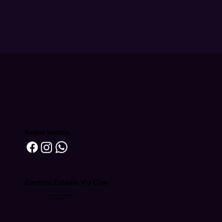
Redes Sociais
Contato Estúdio Viu Cine
producao@viucine.com
contato@viucine.com