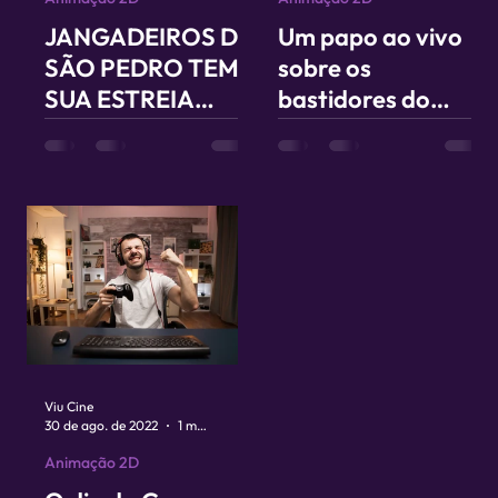
JANGADEIROS DE
Um papo ao vivo
SÃO PEDRO TEM
sobre os
SUA ESTREIA
bastidores do
MARCADA PARA
primeiro longa de
MARÇO
animação
pernambucano
Viu Cine
30 de ago. de 2022
1 min de leitura
Animação 2D