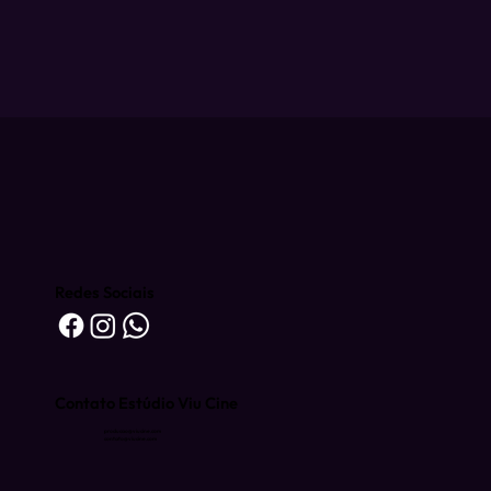
Redes Sociais
Contato Estúdio Viu Cine
producao@viucine.com
contato@viucine.com