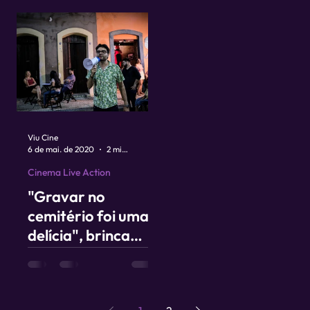
exclusivos sobre
cinema
Viu Cine
6 de mai. de 2020
2 min de leitura
Cinema Live Action
"Gravar no
cemitério foi uma
delícia", brinca
Adriano Portela,
diretor de Recife
Assombrado