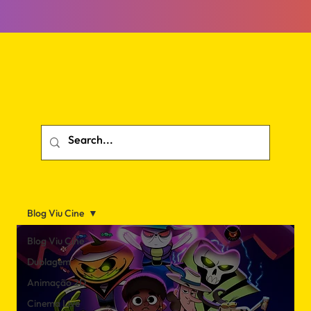
Blog Viu Cine
Blog Viu Cine
Dublagem
Animação 2D
Cinema Live