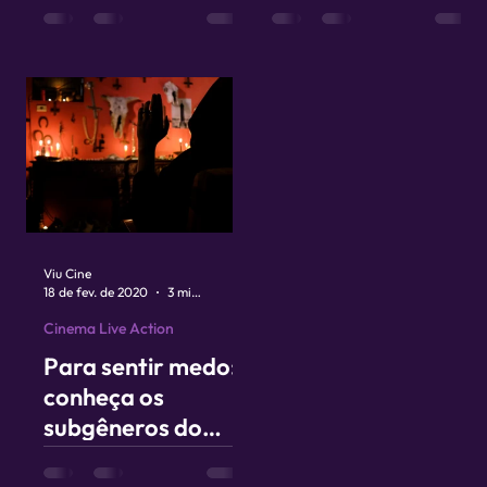
usando as fotos do
trabalha com
celular?
dublagem e voz
original?
Viu Cine
18 de fev. de 2020
3 min de leitura
Cinema Live Action
Para sentir medo:
conheça os
subgêneros do
terror