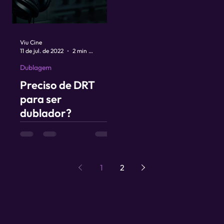
Viu Cine
11 de jul. de 2022
2 min de leitura
Dublagem
Preciso de DRT
para ser
dublador?
1
2