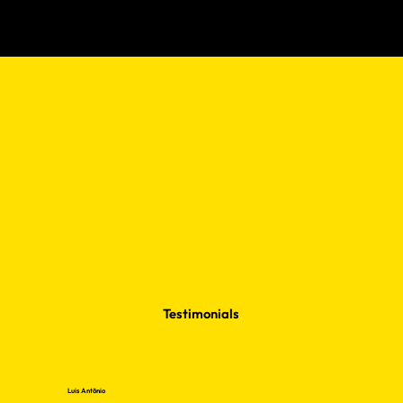
Testimonials
Luis Antõnio