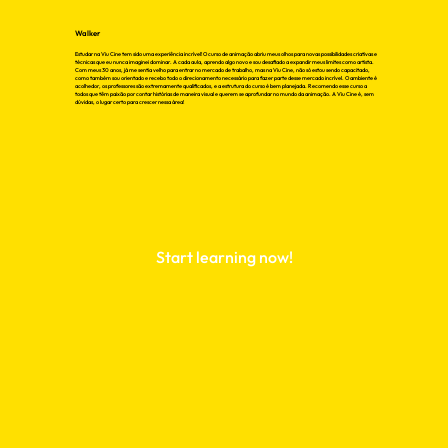
Walker
Estudar na Viu Cine tem sido uma experiência incrível! O curso de animação abriu meus olhos para novas possibilidades criativas e
técnicas que eu nunca imaginei dominar. A cada aula, aprendo algo novo e sou desafiado a expandir meus limites como artista.
Com meus 30 anos, já me sentia velho para entrar no mercado de trabalho, mas na Viu Cine, não só estou sendo capacitado,
como também sou orientado e recebo todo o direcionamento necessário para fazer parte desse mercado incrível. O ambiente é
acolhedor, os professores são extremamente qualificados, e a estrutura do curso é bem planejada. Recomendo esse curso a
todos que têm paixão por contar histórias de maneira visual e querem se aprofundar no mundo da animação. A Viu Cine é, sem
dúvidas, o lugar certo para crescer nessa área!
Start learning now!