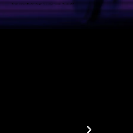
Our team of renowned teachers will prepare you to conquer your space in the job market.
BRUNO ANTÔNIO
Voice Gallery:
Our Students' Work