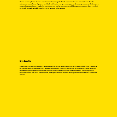
O curso de animação tem sido uma experiência muito empolgante. Desde que comecei, nunca mais assisti a um desenho
animado da mesma forma. Agora, minha visão é mais técnica, e sempre me pego pensando nos programas e nas técnicas que a
equipe utiliza para criar a animação. Como professor de artes, também levo essa habilidade para meus alunos, já que o currículo
contempla uma animação 2D, e isso tem me enriquecido muito nas aulas.
Enio Secchio
A minha escolha por aprender as técnicas de Animação 2D e o uso de Ferramentas, como o Toon Boom Harmony, através da
equipe de professores da Viu Cine foi um grande acerto: a distância entre Ribeirão Preto (SP) e Recife (PE) deixou de ser um
impedimento para adquirir o conhecimento vindo de uma nova geração do nosso nordeste brasileiro, saindo um pouco do
tradicional eixo Rio-São Paulo, e aproveitando, ainda, para absorver uma nova abordagem de como contar uma boa história
animada.