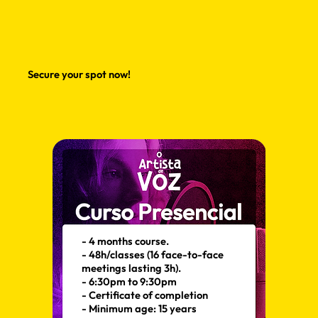
Secure your spot now!
- 4 months course.
- 48h/classes (16 face-to-face
meetings lasting 3h).
- 6:30pm to 9:30pm
- Certificate of completion
- Minimum age: 15 years