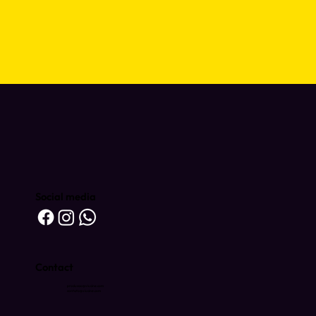
Social media
Contact
producao@viucine.com
contato@viucine.com