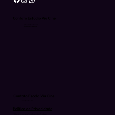
Contato Estúdio Viu Cine
producao@viucine.com
contato@viucine.com
Contato Escola Viu Cine
escola@viucine.com
Política de Privacidade
(81) 9 9939-3074
Políticas de Cancelamento, Troca, Devolução e Reembolso.