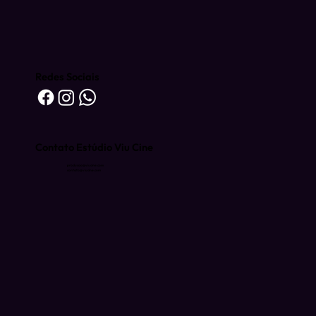
Redes Sociais
Contato Estúdio Viu Cine
producao@viucine.com
contato@viucine.com