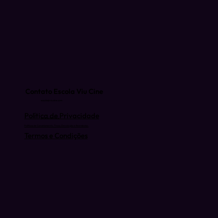
Contato Escola Viu Cine
escola@viucine.com
Política de Privacidade
(81) 9 9939-3074
Políticas de Cancelamento, Troca, Devolução e Reembolso.
Termos e Condições