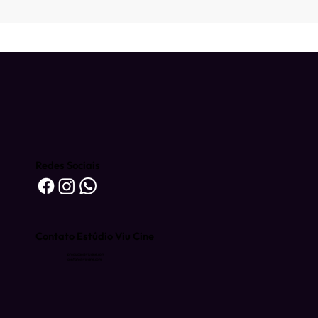
Redes Sociais
Contato Estúdio Viu Cine
producao@viucine.com
contato@viucine.com