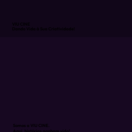
VIU CINE
Dando Vida à Sua Criatividade!
Somos a VIU CINE.
Aqui, histórias ganham vida!