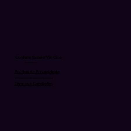
Contato Escola Viu Cine
escola@viucine.com
Política de Privacidade
(81) 9 9939-3074
Políticas de Cancelamento, Troca, Devolução e Reembolso.
Termos e Condições