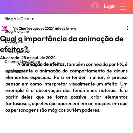
Login
Blog Viu Cine
Viu Cine
1 de ago. de 2022
1 min de leitura
Blog Viu Cine
Qual a importância da animação de
Dublagem
efeitos?
Animação 2D
Atualizado:
25 de out. de 2024
Cinema Live Action
	A 
animação de efeitos
, também conhecida por FX, é 
basicamente a animação do comportamento de alguns 
Mais vistos
elementos especiais. Para entender melhor, é preciso 
pensar em como interpretar visualmente um efeito. Um 
exemplo é a observação dos fenômenos naturais. É a 
partir deles que se torna possível criar elementos 
fantasiosos, aqueles que aparecem em animações em que 
os personagens são mágicos ou têm poderes.