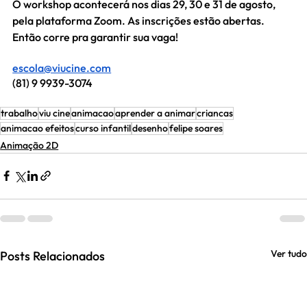
O workshop acontecerá nos dias 29, 30 e 31 de agosto, 
pela plataforma Zoom. As inscrições estão abertas. 
Então corre pra garantir sua vaga!
escola@viucine.com
(81) 9 9939-3074
trabalho
viu cine
animacao
aprender a animar
criancas
animacao efeitos
curso infantil
desenho
felipe soares
Animação 2D
Ver tudo
Posts Relacionados