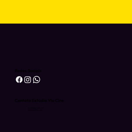
Redes Sociais
Contato Estúdio Viu Cine
producao@viucine.com
contato@viucine.com