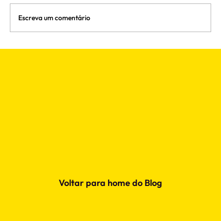
Escreva um comentário
Primeiro longa de animação
pernambucano chega aos cinemas em
Agosto
Voltar para home do Blog