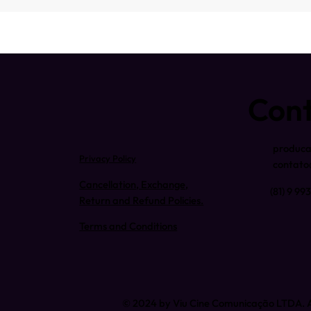
Con
produca
Privacy Policy
contato
Cancellation, Exchange,
(81) 9 9
Return and Refund Policies.
Terms and Conditions
© 2024 by Viu Cine Comunicação LTDA. Al