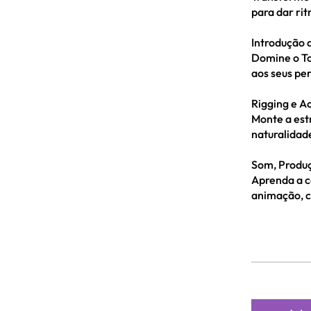
para dar rit
Introdução 
Domine o To
aos seus pe
Rigging e A
Monte a est
naturalidad
Som, Produç
Aprenda a co
animação, c