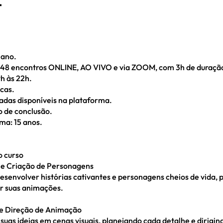
t
 ano.
 (48 encontros ONLINE, AO VIVO e via ZOOM, com 3h de duração
9h às 22h.
icas.
vadas disponíveis na plataforma.
o de conclusão.
ma: 15 anos.
o curso
g e Criação de Personagens
esenvolver histórias cativantes e personagens cheios de vida, 
r suas animações.
e Direção de Animação
suas ideias em cenas visuais, planejando cada detalhe e dirigin