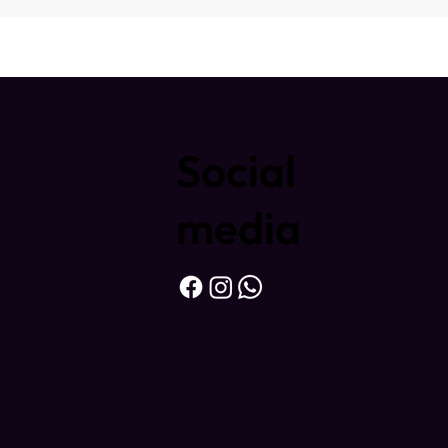
Social
media