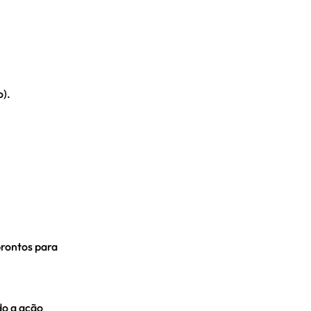
).
prontos para
do a ação