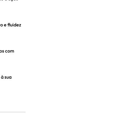
 e fluidez
tos com
 à sua