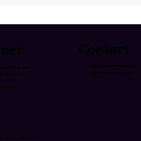
Contact
tact
producao@viucine.com
o@viucine.com
contato@viucine.com
@viucine.com
939-3074
l rights reserved.