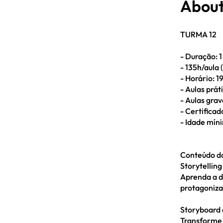
Abou
TURMA 12
- Duração: 1
- 135h/aula
- Horário: 1
- Aulas prát
- Aulas gra
- Certificad
- Idade míni
Conteúdo d
Storytellin
Aprenda a d
protagoniza
Storyboard 
Transforme 