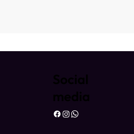
Social
media