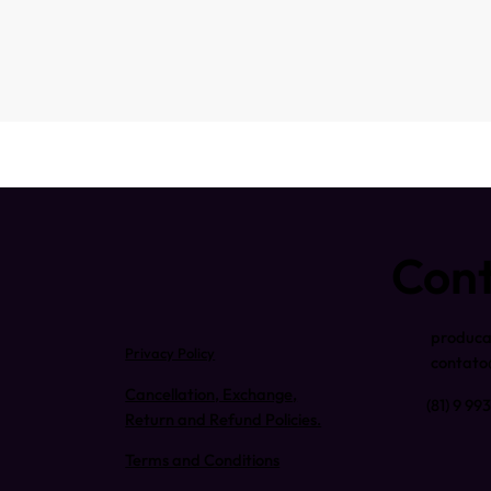
Con
produca
Privacy Policy
contato
Cancellation, Exchange,
(81) 9 9
Return and Refund Policies.
Terms and Conditions