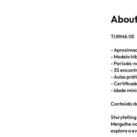
Abou
TURMA 05
- Aproxima
- Modelo híb
- Período: n
- 35 encontr
- Aulas prát
- Certificad
- Idade míni
Conteúdo d
Storytelling
Mergulhe no
explora a ev