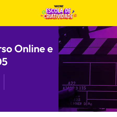
so Online e
05