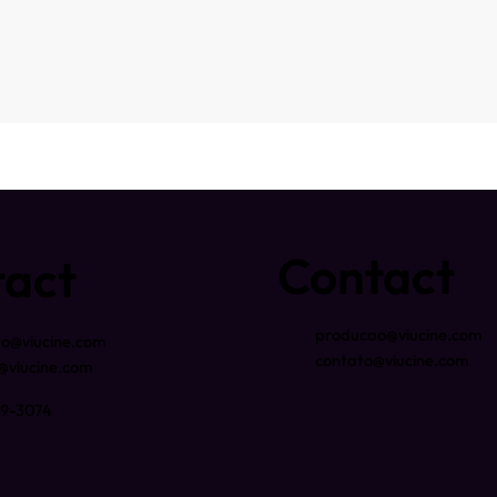
Contact
tact
producao@viucine.com
o@viucine.com
contato@viucine.com
@viucine.com
939-3074