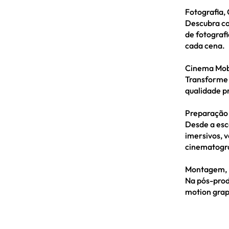
Fotografia,
Descubra co
de fotograf
cada cena.
Cinema Mobi
Transforme
qualidade p
Preparação 
Desde a esc
imersivos, 
cinematográf
Montagem, E
Na pós-prod
motion grap