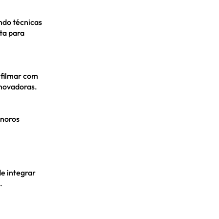
ndo técnicas
ta para
filmar com
inovadoras.
onoros
e integrar
.